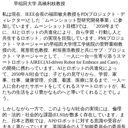
早稲田大学 高橋利枝教授
私は現在、IEEE会長の福田敏夫教授をPD(プロジェクト・デ
ィレクター)とした「ムーンショット型研究開発事業」に参
加しています。ムーンショット目標3では、「2050年まで
に、AIとロボットの共進化により、自ら学習・行動し人と
共生するロボット」の実現を目指しています。PM(プロジェ
クト・マネージャー)の早稲田大学理工学術院の菅野重樹教
授の元、尾形哲也教授、村垣善浩教授と共にサブ・プロジェ
クト・マネージャーとして、「一人に一台一生寄り添うスマ
ートロボットAIREC(AI-driven Robot for Embrace and Care)」
の開発に携わっています。AIとロボットの共進化によっ
て、2050年AI社会では、子どもの見守りから、学習、家
事、仕事、健康管理、介護、看護、医療に至るまで、一人一
人に合わせたサポートをしてくれるスマートロボットが、私
たちの生活をより豊かなものへと導いてくれることでしょ
う。
しかしながら一方で、このようなAI社会の実現には、倫理
的・法的・社会的な課題(ELSI)が数多く存在しています。ま
た、日本と西欧では、AIやロボットに対する意識や受容が
大きく異なっています。英国議会の人工知能委員会の委員長