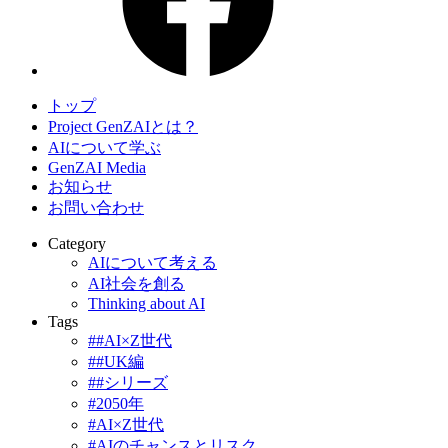
トップ
Project GenZAIとは？
AIについて学ぶ
GenZAI Media
お知らせ
お問い合わせ
Category
AIについて考える
AI社会を創る
Thinking about AI
Tags
##AI×Z世代
##UK編
##シリーズ
#2050年
#AI×Z世代
#AIのチャンスとリスク