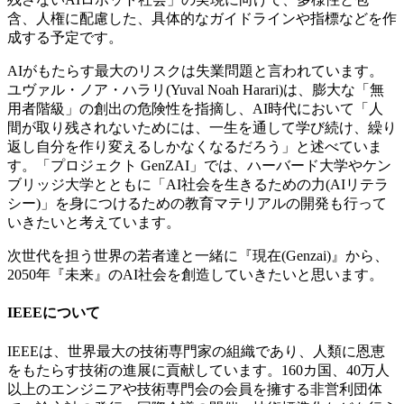
含、人権に配慮した、具体的なガイドラインや指標などを作
成する予定です。
AIがもたらす最大のリスクは失業問題と言われています。
ユヴァル・ノア・ハラリ(Yuval Noah Harari)は、膨大な「無
用者階級」の創出の危険性を指摘し、AI時代において「人
間が取り残されないためには、一生を通して学び続け、繰り
返し自分を作り変えるしかなくなるだろう」と述べていま
す。「プロジェクト GenZAI」では、ハーバード大学やケン
ブリッジ大学とともに「AI社会を生きるための力(AIリテラ
シー)」を身につけるための教育マテリアルの開発も行って
いきたいと考えています。
次世代を担う世界の若者達と一緒に『現在(Genzai)』から、
2050年『未来』のAI社会を創造していきたいと思います。
IEEEについて
IEEEは、世界最大の技術専門家の組織であり、人類に恩恵
をもたらす技術の進展に貢献しています。160カ国、40万人
以上のエンジニアや技術専門会の会員を擁する非営利団体