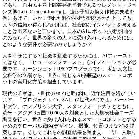
であり、自由民主党上院答弁担当者であるクレメント・ジョ
ンズ卿(Lord Clement Jones)は、遺伝子組み換え作物の失敗を
例にあげて、いかに優れた科学技術が開発されたとしても、
人々の信頼が得られなければ、社会的なインパクトを与える
ことは出来ないと言います。日本のAIロボット技術が国内
のみならず、世界の多くの人々に受け入れられるためには、
どのような要件が必要なのでしょうか？
人を幸せにするAI社会を創造するためには、AIファースト
ではなく、「ヒューマンファースト」なイノベーションが必
要です。ムーンショットR&Dプログラムでは、私は人文社
会科学の立場から、世界に通じるAI搭載型のスマートロボ
ットの実用化方策を担当しています。
現代の若者は、Z世代(Gen Z)と呼ばれ、近年注目を浴びてい
ます。「プロジェクト GenZAI」(Z世代×AI)では、ハーバー
ド大学、ケンブリッジ大学、スタンフォード大学とともに、
欧米・アジア 8ヵ国10,000人を対象とした大規模社会ニーズ
調査を行い、世界に受け入れられるスマートロボットとする
ためのグローバル戦略(デザイン、機能、位置づけなど)を提
案します。そしてこれらの調査結果を踏まえ、「誰一人取り
残さないAIロボット社会」の実現に向けて、多様性と包