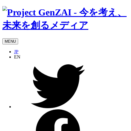
MENU
JP
EN