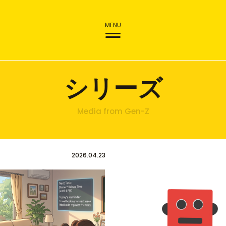
MENU
シリーズ
Media from Gen-Z
2026.04.23