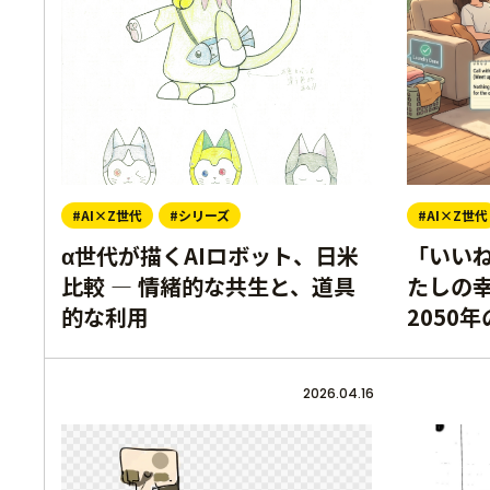
#AI×Z世代
#シリーズ
#AI×Z世代
α世代が描くAIロボット、日米
「いい
比較 ― 情緒的な共生と、道具
たしの幸
的な利用
2050
2026.04.16