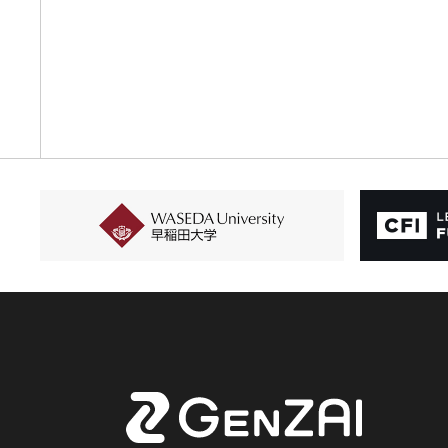
If
any 