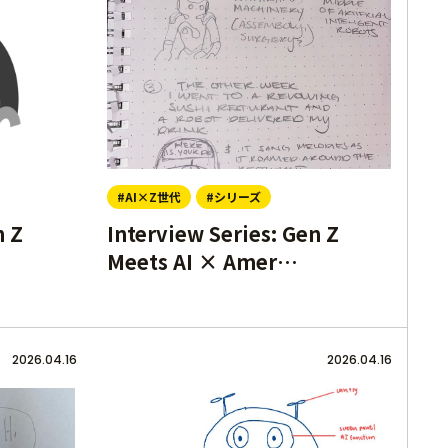
#AI×Z世代
#シリーズ
n Z
Interview Series: Gen Z
Meets AI × Amer…
2026.04.16
2026.04.16