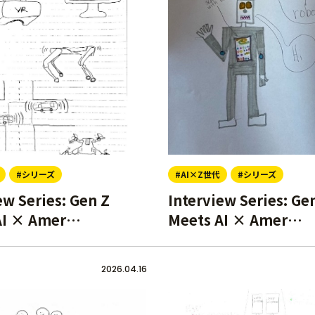
#シリーズ
#AI×Z世代
#シリーズ
ew Series: Gen Z
Interview Series: Ge
AI × Amer…
Meets AI × Amer…
2026.04.16