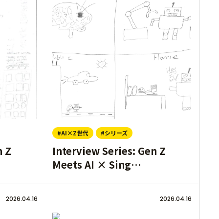
#AI×Z世代
#シリーズ
n Z
Interview Series: Gen Z
Meets AI × Sing…
2026.04.16
2026.04.16