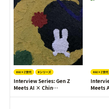
#AI×Z世代
#シリーズ
#AI×Z世代
Interview Series: Gen Z
Intervi
Meets AI × Chin…
Meets 