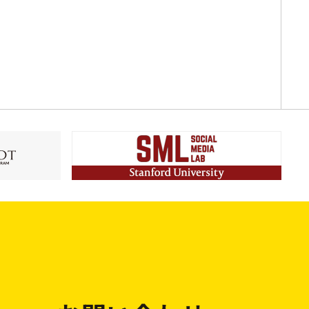
f you have
or commen