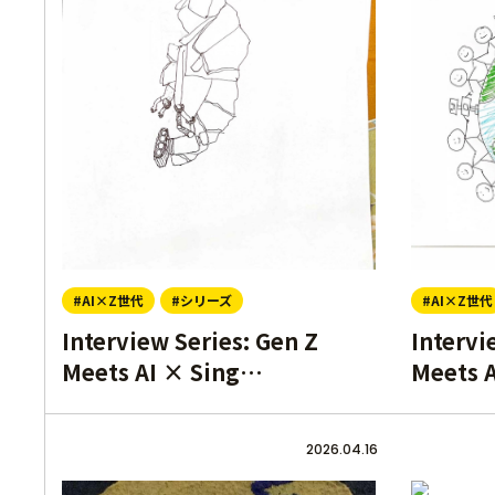
#AI×Z世代
#シリーズ
#AI×Z世代
Interview Series: Gen Z
Intervi
Meets AI × Sing…
Meets 
2026.04.16