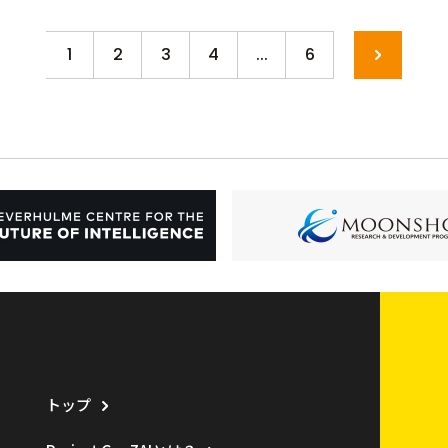
1
2
3
4
...
6
 you have I
questions 
トップ