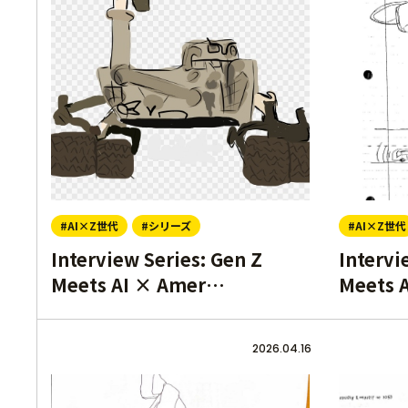
#AI×Z世代
#シリーズ
#AI×Z世代
Interview Series: Gen Z
Intervi
Meets AI × Amer…
Meets 
2026.04.16