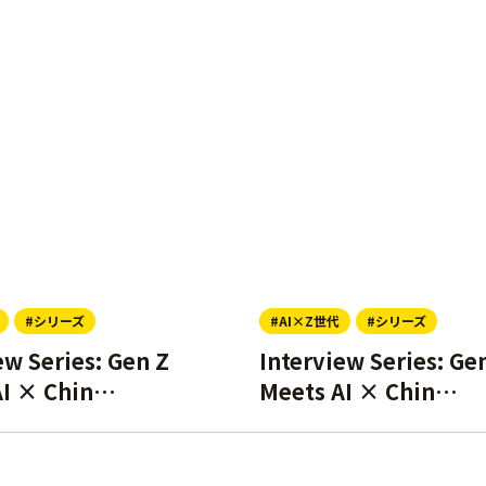
#シリーズ
#AI×Z世代
#シリーズ
ew Series: Gen Z
Interview Series: Ge
AI × Chin…
Meets AI × Chin…