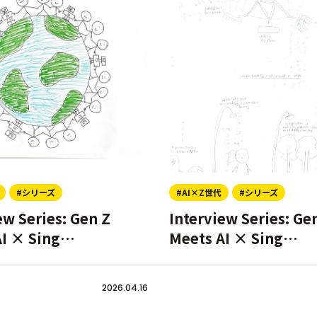
#シリーズ
#AI×Z世代
#シリーズ
ew Series: Gen Z
Interview Series: Ge
AI × Sing…
Meets AI × Sing…
2026.04.16