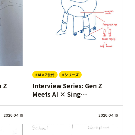
#AI×Z世代
#シリーズ
n Z
Interview Series: Gen Z
Meets AI × Sing…
2026.04.16
2026.04.16