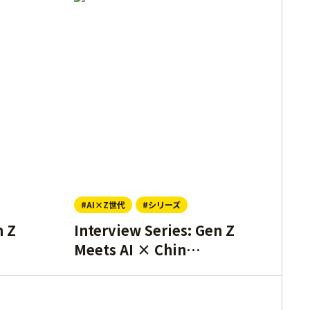
#AI×Z世代
#シリーズ
n Z
Interview Series: Gen Z
Meets AI × Chin…