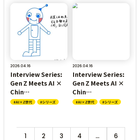
2026.04.16
2026.04.16
Interview Series:
Interview Series:
Gen Z Meets AI ×
Gen Z Meets AI ×
Chin…
Chin…
#AI×Z世代
#シリーズ
#AI×Z世代
#シリーズ
1
2
3
4
...
6