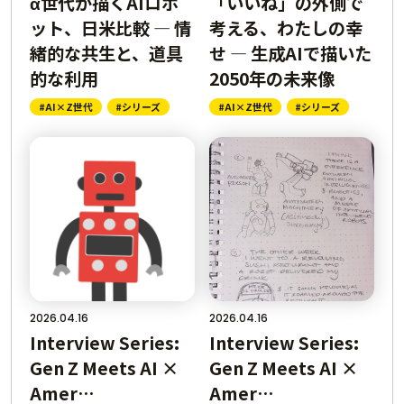
α世代が描くAIロボ
「いいね」の外側で
ット、日米比較 ― 情
考える、わたしの幸
緒的な共生と、道具
せ ― 生成AIで描いた
的な利用
2050年の未来像
#AI×Z世代
#シリーズ
#AI×Z世代
#シリーズ
2026.04.16
2026.04.16
Interview Series:
Interview Series:
Gen Z Meets AI ×
Gen Z Meets AI ×
Amer…
Amer…