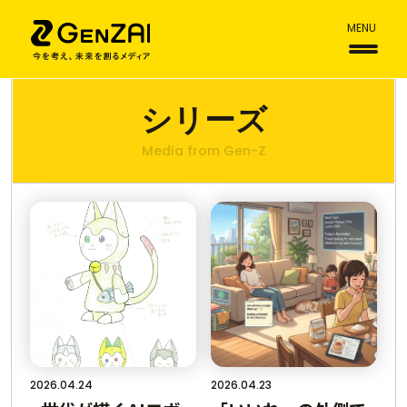
MENU
シリーズ
Media from Gen-Z
2026.04.24
2026.04.23