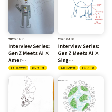
2026.04.16
2026.04.16
Interview Series:
Interview Series:
Gen Z Meets AI ×
Gen Z Meets AI ×
Amer…
Sing…
#AI×Z世代
#シリーズ
#AI×Z世代
#シリーズ